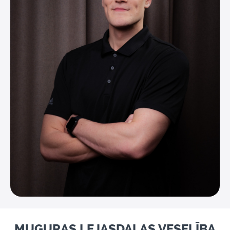
MUGURAS LEJASDAĻAS VESELĪBA