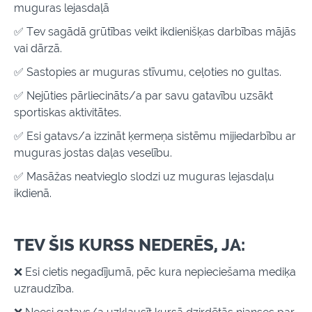
muguras lejasdaļā
✅ Tev sagādā grūtības veikt ikdienišķas darbības mājās
vai dārzā.
✅ S
astopies ar muguras stīvumu, ceļoties no gultas.
✅ Nejūties pārliecināts/a par savu gatavību uzsākt
sportiskas aktivitātes.
✅ E
si gatavs/a izzināt ķermeņa sistēmu mijiedarbību ar
muguras jostas daļas veselību.
✅ M
asāžas neatvieglo slodzi uz muguras lejasdaļu
ikdienā.
TEV ŠIS KURSS NEDERĒS, JA:
❌ Esi cietis negadījumā, pēc kura nepieciešama mediķa
uzraudzība.