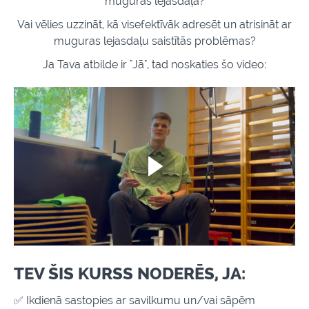
muguras lejasdaļā?
Vai vēlies uzzināt, kā visefektīvāk adresēt un atrisināt ar
muguras lejasdaļu saistītās problēmas?
Ja Tava atbilde ir "Jā",
tad noskaties šo video:
TEV ŠIS KURSS NODERĒS, JA:
✅ Ikdienā sastopies ar savilkumu un/vai sāpēm