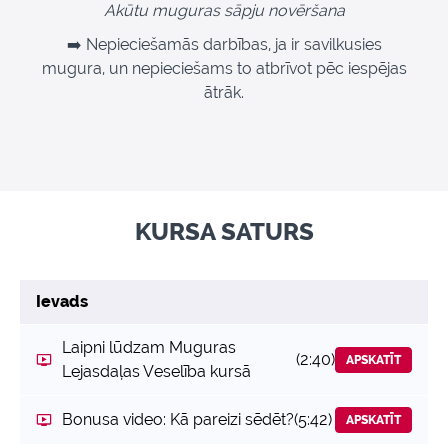
Akūtu muguras sāpju novēršana
➡️ Nepieciešamās darbības, ja ir savilkusies
mugura, un nepieciešams to atbrīvot pēc iespējas
ātrāk.
KURSA SATURS
Ievads
Laipni lūdzam Muguras
(2:40)
APSKATĪT
Lejasdaļas Veselība kursā
Bonusa video: Kā pareizi sēdēt?
(5:42)
APSKATĪT