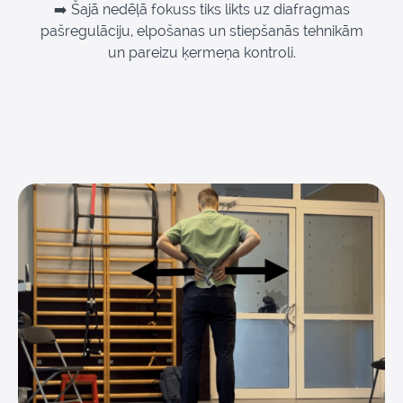
➡️ Šajā nedēļā fokuss tiks likts uz diafragmas
pašregulāciju, elpošanas un stiepšanās tehnikām
un p
areizu ķ
ermeņa kontroli.