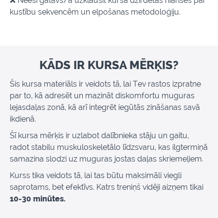
❌ Neesi gatavs/a uzklausīt kursā dzirdētās nianses par
kustību sekvencēm un elpošanas metodoloģiju.
KĀDS IR KURSA MĒRĶIS?
Šis kursa materiāls ir veidots tā, lai Tev rastos izpratne
par to, kā adresēt un mazināt diskomfortu muguras
lejasdaļas zonā, kā arī integrēt iegūtās zināšanas savā
ikdienā.
Šī kursa mērķis ir uzlabot dalībnieka stāju un gaitu,
radot stabilu muskuloskeletālo līdzsvaru, kas ilgtermiņā
samazina slodzi uz muguras jostas daļas skriemeļiem.
Kurss tika veidots tā, lai tas būtu maksimāli viegli
saprotams, bet efektīvs. Katrs treniņš vidēji aizņem tikai
10-30 minūtes.