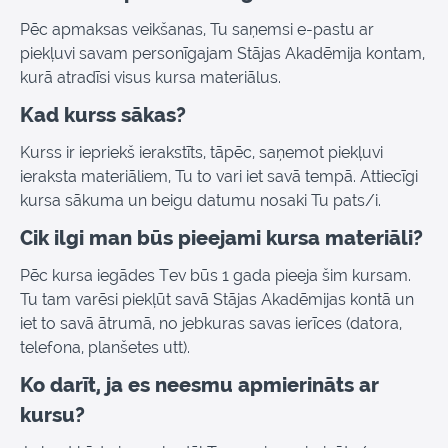
Pēc apmaksas veikšanas, Tu saņemsi e-pastu ar
piekļuvi savam personīgajam Stājas Akadēmija kontam,
kurā atradīsi visus kursa materiālus.
Kad kurss sākas?
Kurss ir iepriekš ierakstīts, tāpēc, saņemot piekļuvi
ieraksta materiāliem, Tu to vari iet savā tempā. Attiecīgi
kursa sākuma un beigu datumu nosaki Tu pats/i.
Cik ilgi man būs pieejami kursa materiāli?
Pēc kursa iegādes Tev būs 1 gada pieeja šim kursam.
Tu tam varēsi piekļūt savā Stājas Akadēmijas kontā un
iet to savā ātrumā, no jebkuras savas ierīces (datora,
telefona, planšetes utt).
Ko darīt, ja es neesmu apmierināts ar
kursu?