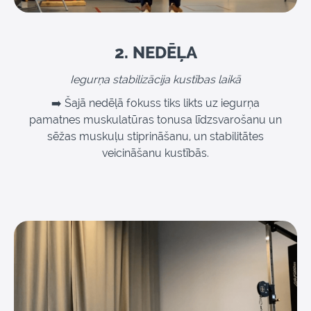
2. NEDĒĻA
Iegurņa stabilizācija kustības laikā
➡️ Šajā nedēļā fokuss tiks likts uz iegurņa
pamatnes muskulatūras tonusa līdzsvarošanu un
sēžas muskuļu stiprināšanu, un stabilitātes
veicināšanu kustībās.