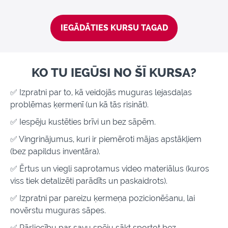
IEGĀDĀTIES KURSU TAGAD
KO TU IEGŪSI NO ŠĪ KURSA?
✅
Izpratni par to, kā veidojās muguras lejasdaļas
problēmas ķermenī (un kā tās risināt).
✅
Iespēju kustēties brīvi un bez sāpēm.
✅ Vingrinājumus, kuri ir piemēroti mājas apstākļiem
(bez papildus inventāra).
✅ Ērtus un viegli saprotamus video materiālus (kuros
viss tiek detalizēti parādīts un paskaidrots).
✅
Izpratni par pareizu ķermeņa pozicionēšanu, lai
novērstu muguras sāpes.
✅
Pārliecību par savu spēju sākt sportot bez