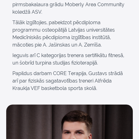
pirmsbakalaura grādu Moberly Area Community
koledžā ASV.
Tālāk izglītojies, pabeidzot pēcdiploma
programmu osteopātijā Latvijas universitātes
Medicīniskās pēcdiploma izglītības institūtā,
mācoties pie A. Jašinskas un A. Zemīša.
Ieguvis arī C kategorijas trenera sertifikātu fitnesā,
un šobrīd turpina studijas fizioterapijā.
Papildus darbam CORE Terapija, Gustavs strādā
arī par fiziskās sagatavotības treneri Alfrēda
Kraukļa VEF basketbola sporta skolā.