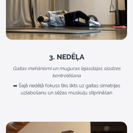
3. NEDĒĻA
Gaitas mehānismi un muguras lejasdaļas slodzes
kontrolēšana
➡️ Šajā nedēļā fokuss tiks likts uz gaitas simetrijas
uzlabošanu un sēžas muskuļu stiprināšan