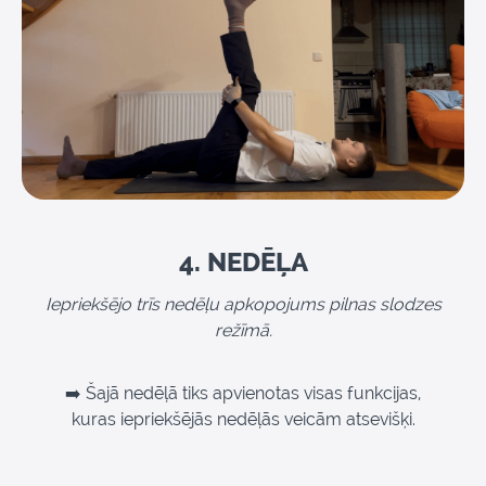
4. NEDĒĻA
Iepriekšējo trīs nedēļu apkopojums pilnas slodzes
režīmā.
➡️ Šajā nedēļā tiks apvienotas visas funkcijas,
kuras iepriekšējās nedēļās veicām atsevišķi.